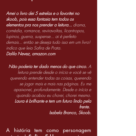
Amei o livro dei 5 estrelas e o favoritei no
skoob, pois essa fantasia tem todos os
elementos pra nos prender a leitura...
drama,
comédia, romance, reviravoltas, licantropos,
lupinos, guerra, suspense... ai é perfeito
demais... então se deseja tudo isso em um livro!
indico que leia Safira de Prata.
Dalila Nevez, amazon.com
Não poderia ter dado menos do que cinco.
A
leitura prende desde o início e você se vê
querendo entender todas as coisas, querendo
se jogar mais e mais nas páginas. Eu me
apaixonei, profundamente. Desde o início e
quando acabou eu chorei, chorei mesmo.
Laura é brilhante e tem um futuro lindo pela
frente.
Isabela Branco, Skoob.
A história tem como personagem